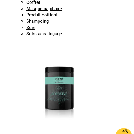
Coffret
Masque capillaire
Produit coiffant
Shampoing
Soin
Soin sans rinçage
-14%