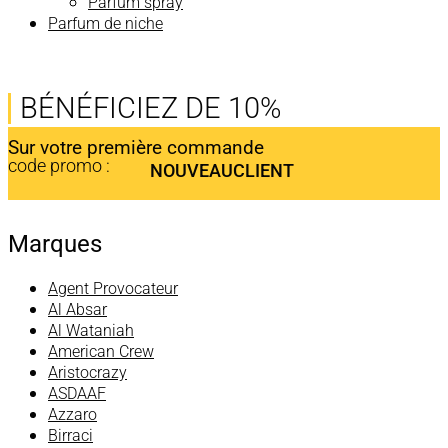
Parfum spray
Parfum de niche
BÉNÉFICIEZ DE 10%
Sur votre première commande
code promo :
NOUVEAUCLIENT
Marques
Agent Provocateur
Al Absar
Al Wataniah
American Crew
Aristocrazy
ASDAAF
Azzaro
Birraci