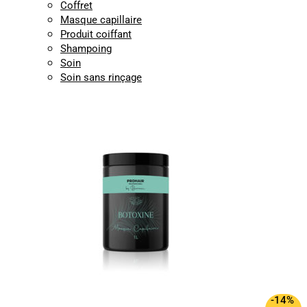
Coffret
Masque capillaire
Produit coiffant
Shampoing
Soin
Soin sans rinçage
-14%