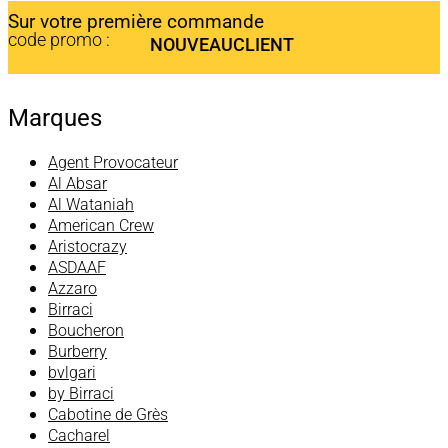
Sur votre première commande
code promo :
NOUVEAUCLIENT
Marques
Agent Provocateur
Al Absar
Al Wataniah
American Crew
Aristocrazy
ASDAAF
Azzaro
Birraci
Boucheron
Burberry
bvlgari
by Birraci
Cabotine de Grès
Cacharel