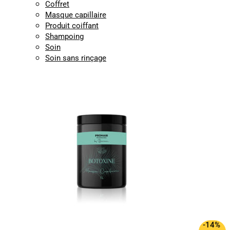
Coffret
Masque capillaire
Produit coiffant
Shampoing
Soin
Soin sans rinçage
-14%