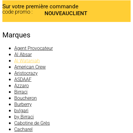
Sur votre première commande
code promo :
NOUVEAUCLIENT
Marques
Agent Provocateur
Al Absar
Al Wataniah
American Crew
Aristocrazy
ASDAAF
Azzaro
Birraci
Boucheron
Burberry
bvlgari
by Birraci
Cabotine de Grès
Cacharel