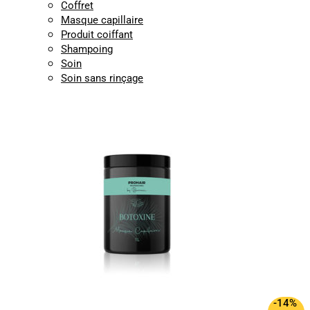
Coffret
Masque capillaire
Produit coiffant
Shampoing
Soin
Soin sans rinçage
-14%