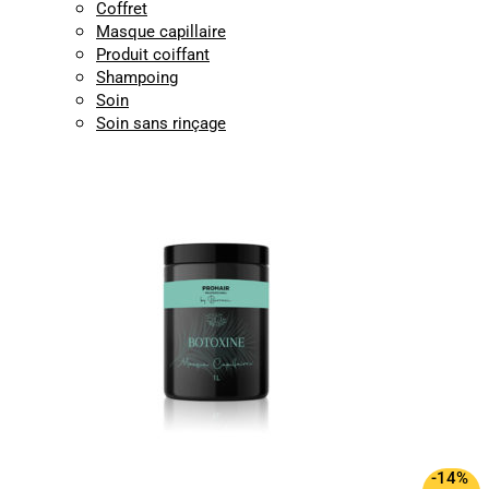
Coffret
Masque capillaire
Produit coiffant
Shampoing
Soin
Soin sans rinçage
-14%