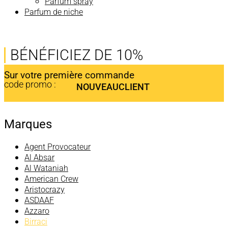
Parfum spray
Parfum de niche
BÉNÉFICIEZ DE 10%
Sur votre première commande
code promo :
NOUVEAUCLIENT
Marques
Agent Provocateur
Al Absar
Al Wataniah
American Crew
Aristocrazy
ASDAAF
Azzaro
Birraci