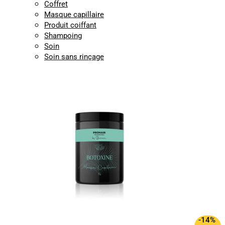
Coffret
Masque capillaire
Produit coiffant
Shampoing
Soin
Soin sans rinçage
-14%