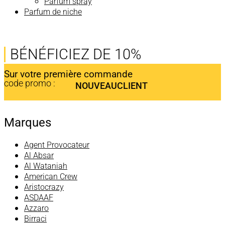
Parfum spray
Parfum de niche
BÉNÉFICIEZ DE 10%
Sur votre première commande
code promo :
NOUVEAUCLIENT
Marques
Agent Provocateur
Al Absar
Al Wataniah
American Crew
Aristocrazy
ASDAAF
Azzaro
Birraci