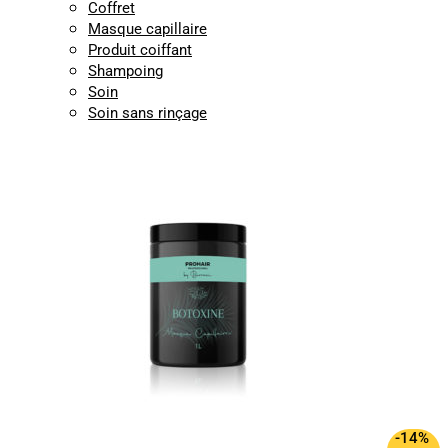
Coffret
Masque capillaire
Produit coiffant
Shampoing
Soin
Soin sans rinçage
-14%