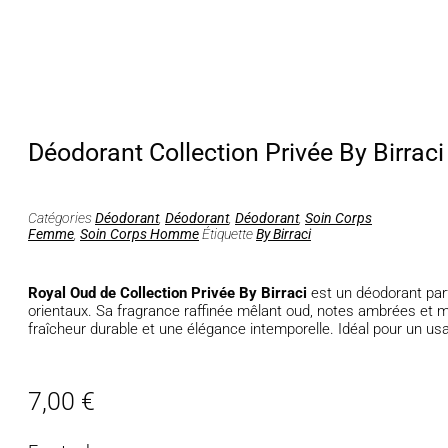
Déodorant Collection Privée By Birrac
Catégories
Déodorant
,
Déodorant
,
Déodorant
,
Soin Corps
Femme
,
Soin Corps Homme
Étiquette
By Birraci
Royal Oud de Collection Privée By Birraci
est un déodorant par
orientaux. Sa fragrance raffinée mêlant oud, notes ambrées et
fraîcheur durable et une élégance intemporelle. Idéal pour un us
7,00
€