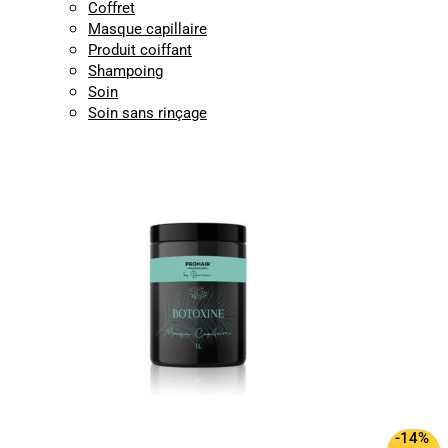
Coffret
Masque capillaire
Produit coiffant
Shampoing
Soin
Soin sans rinçage
-14%