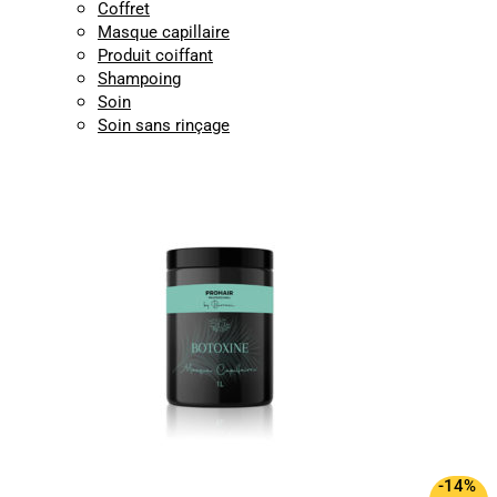
Coffret
Masque capillaire
Produit coiffant
Shampoing
Soin
Soin sans rinçage
-14%