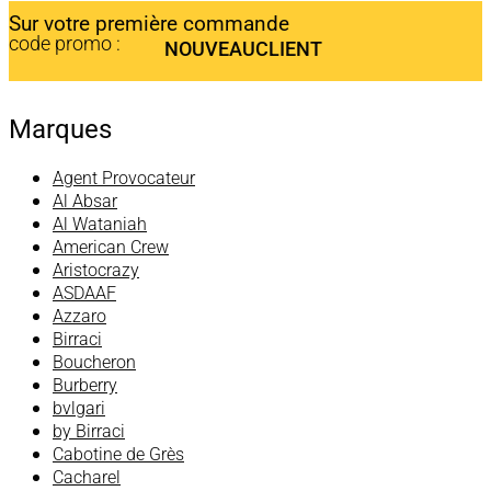
Sur votre première commande
code promo :
NOUVEAUCLIENT
Marques
Agent Provocateur
Al Absar
Al Wataniah
American Crew
Aristocrazy
ASDAAF
Azzaro
Birraci
Boucheron
Burberry
bvlgari
by Birraci
Cabotine de Grès
Cacharel