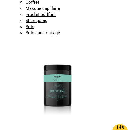
Coffret
Masque capillaire
Produit coiffant
Shampoing
Soin
Soin sans rinçage
-14%