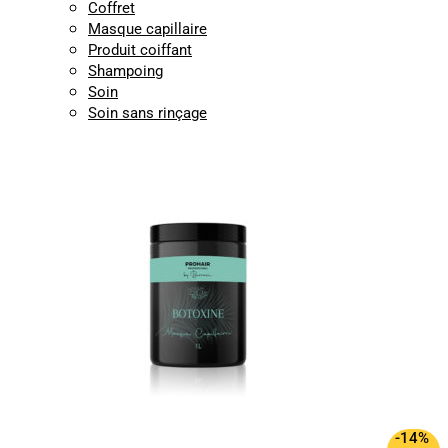
Coffret
Masque capillaire
Produit coiffant
Shampoing
Soin
Soin sans rinçage
-14%