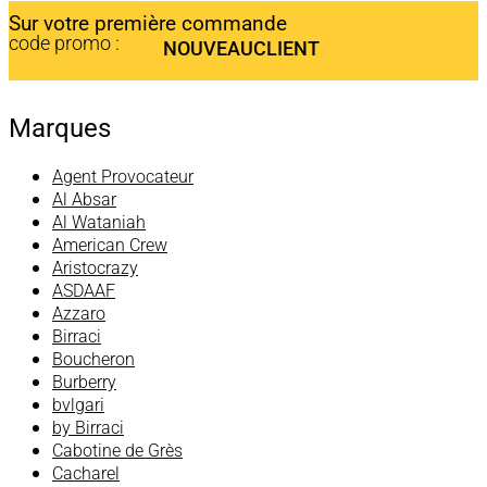
Sur votre première commande
code promo :
NOUVEAUCLIENT
Marques
Agent Provocateur
Al Absar
Al Wataniah
American Crew
Aristocrazy
ASDAAF
Azzaro
Birraci
Boucheron
Burberry
bvlgari
by Birraci
Cabotine de Grès
Cacharel