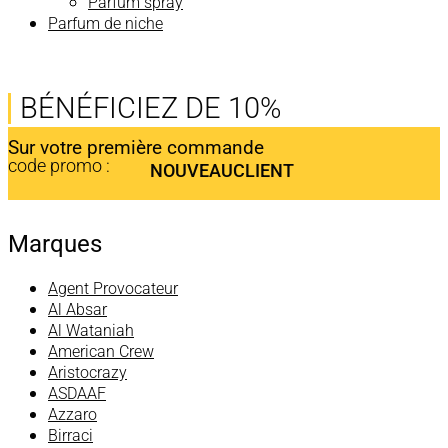
Parfum spray
Parfum de niche
BÉNÉFICIEZ DE 10%
Sur votre première commande
code promo :
NOUVEAUCLIENT
Marques
Agent Provocateur
Al Absar
Al Wataniah
American Crew
Aristocrazy
ASDAAF
Azzaro
Birraci