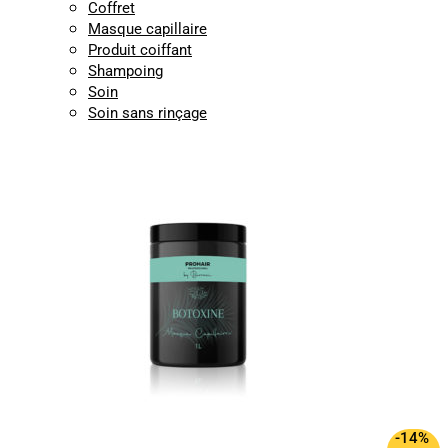
Coffret
Masque capillaire
Produit coiffant
Shampoing
Soin
Soin sans rinçage
-14%