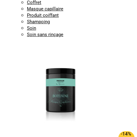
Coffret
Masque capillaire
Produit coiffant
Shampoing
Soin
Soin sans rinçage
-14%