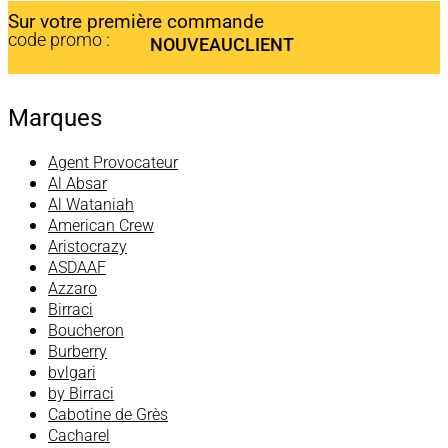
Sur votre première commande
code promo :
NOUVEAUCLIENT
Marques
Agent Provocateur
Al Absar
Al Wataniah
American Crew
Aristocrazy
ASDAAF
Azzaro
Birraci
Boucheron
Burberry
bvlgari
by Birraci
Cabotine de Grès
Cacharel