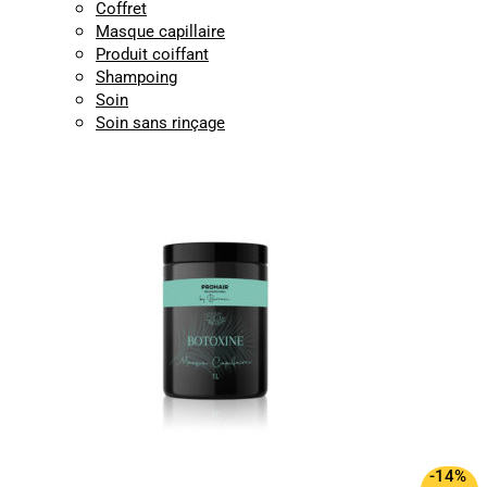
Coffret
Masque capillaire
Produit coiffant
Shampoing
Soin
Soin sans rinçage
-14%