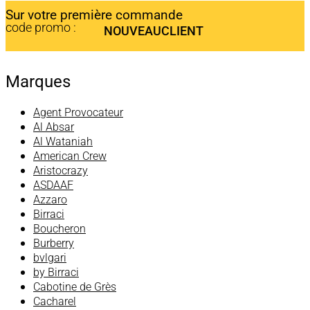
Sur votre première commande
code promo :
NOUVEAUCLIENT
Marques
Agent Provocateur
Al Absar
Al Wataniah
American Crew
Aristocrazy
ASDAAF
Azzaro
Birraci
Boucheron
Burberry
bvlgari
by Birraci
Cabotine de Grès
Cacharel