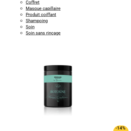
Coffret
Masque capillaire
Produit coiffant
Shampoing
Soin
Soin sans rinçage
-14%