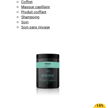
Coffret
Masque capillaire
Produit coiffant
Shampoing
Soin
Soin sans rinçage
-14%