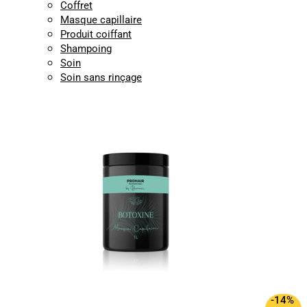
Coffret
Masque capillaire
Produit coiffant
Shampoing
Soin
Soin sans rinçage
-14%