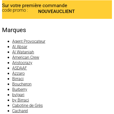
Sur votre première commande
code promo :
NOUVEAUCLIENT
Marques
Agent Provocateur
Al Absar
Al Wataniah
American Crew
Aristocrazy
ASDAAF
Azzaro
Birraci
Boucheron
Burberry
bvlgari
by Birraci
Cabotine de Grès
Cacharel