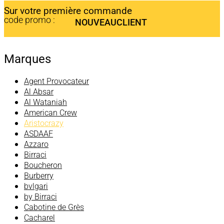
Sur votre première commande
code promo :
NOUVEAUCLIENT
Marques
Agent Provocateur
Al Absar
Al Wataniah
American Crew
Aristocrazy
ASDAAF
Azzaro
Birraci
Boucheron
Burberry
bvlgari
by Birraci
Cabotine de Grès
Cacharel