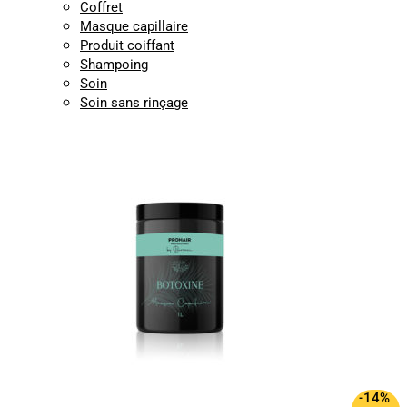
Coffret
Masque capillaire
Produit coiffant
Shampoing
Soin
Soin sans rinçage
-14%