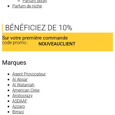
Parfum spray
Parfum de niche
BÉNÉFICIEZ DE 10%
Sur votre première commande
code promo :
NOUVEAUCLIENT
Marques
Agent Provocateur
Al Absar
Al Wataniah
American Crew
Aristocrazy
ASDAAF
Azzaro
Birraci