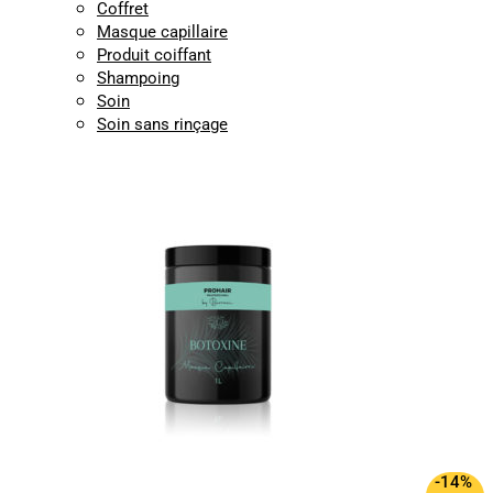
Coffret
Masque capillaire
Produit coiffant
Shampoing
Soin
Soin sans rinçage
-14%