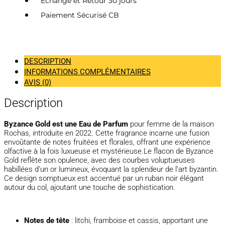
Echange et Retour 30 jours
Paiement Sécurisé CB
DESCRIPTION
INFORMATIONS COMPLÉMENTAIRES
AVIS (0)
Description
Byzance Gold est une Eau de Parfum
pour femme de la maison
Rochas, introduite en 2022.
Cette fragrance incarne une fusion
envoûtante de notes fruitées et florales, offrant une expérience
olfactive à la fois luxueuse et mystérieuse.
Le flacon de Byzance
Gold reflète son opulence, avec des courbes voluptueuses
habillées d’un or lumineux, évoquant la splendeur de l’art byzantin.
Ce design somptueux est accentué par un ruban noir élégant
autour du col, ajoutant une touche de sophistication.
Notes de tête
:
litchi, framboise et cassis, apportant une