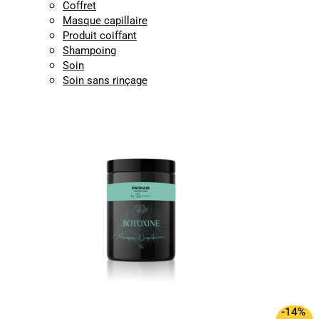
Coffret
Masque capillaire
Produit coiffant
Shampoing
Soin
Soin sans rinçage
-14%