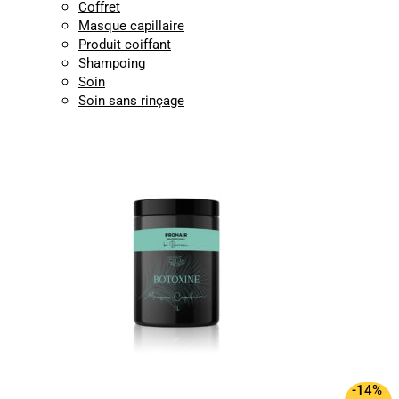
Coffret
Masque capillaire
Produit coiffant
Shampoing
Soin
Soin sans rinçage
-14%