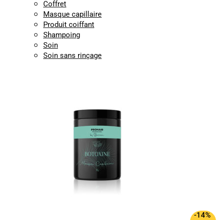
Coffret
Masque capillaire
Produit coiffant
Shampoing
Soin
Soin sans rinçage
-14%