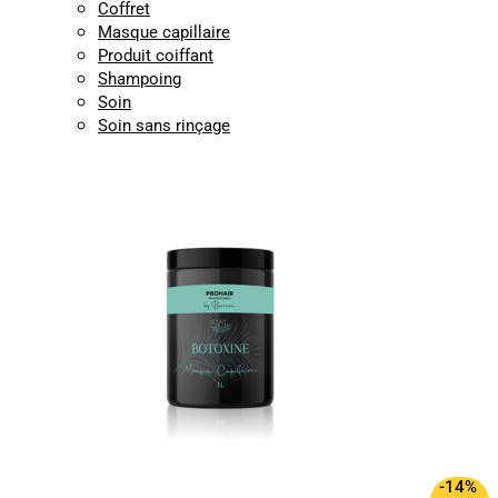
Coffret
Masque capillaire
Produit coiffant
Shampoing
Soin
Soin sans rinçage
-14%