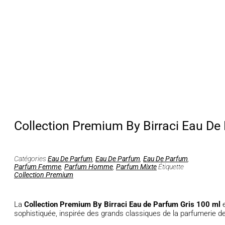
Collection Premium By Birraci Eau De
Catégories
Eau De Parfum
,
Eau De Parfum
,
Eau De Parfum
,
Parfum Femme
,
Parfum Homme
,
Parfum Mixte
Étiquette
Collection Premium
La
Collection Premium By Birraci Eau de Parfum Gris 100 ml
e
sophistiquée, inspirée des grands classiques de la parfumerie de