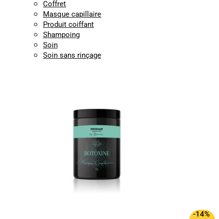
Coffret
Masque capillaire
Produit coiffant
Shampoing
Soin
Soin sans rinçage
-14%