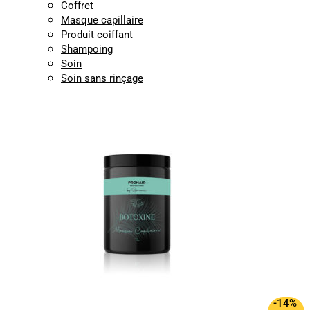
Coffret
Masque capillaire
Produit coiffant
Shampoing
Soin
Soin sans rinçage
-14%