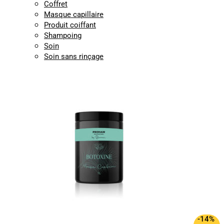
Coffret
Masque capillaire
Produit coiffant
Shampoing
Soin
Soin sans rinçage
-14%