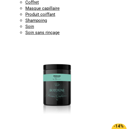
Coffret
Masque capillaire
Produit coiffant
Shampoing
Soin
Soin sans rinçage
-14%