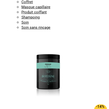
Coffret
Masque capillaire
Produit coiffant
Shampoing
Soin
Soin sans rinçage
-14%