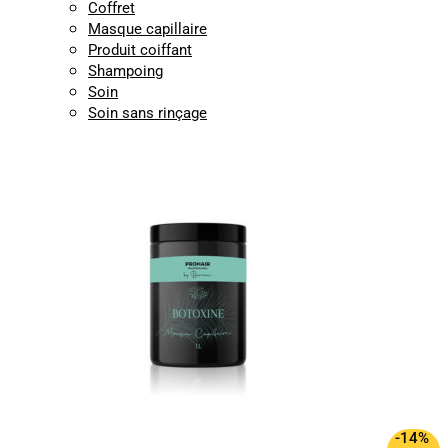
Coffret
Masque capillaire
Produit coiffant
Shampoing
Soin
Soin sans rinçage
-14%