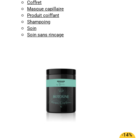
Coffret
Masque capillaire
Produit coiffant
Shampoing
Soin
Soin sans rinçage
-14%