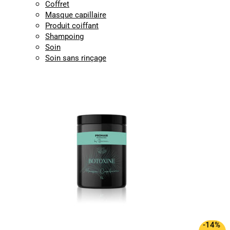
Coffret
Masque capillaire
Produit coiffant
Shampoing
Soin
Soin sans rinçage
-14%