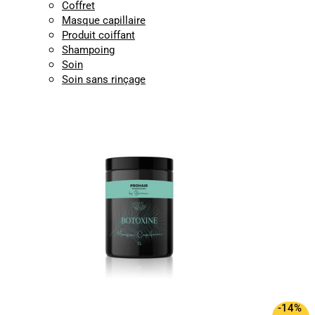
Coffret
Masque capillaire
Produit coiffant
Shampoing
Soin
Soin sans rinçage
-14%