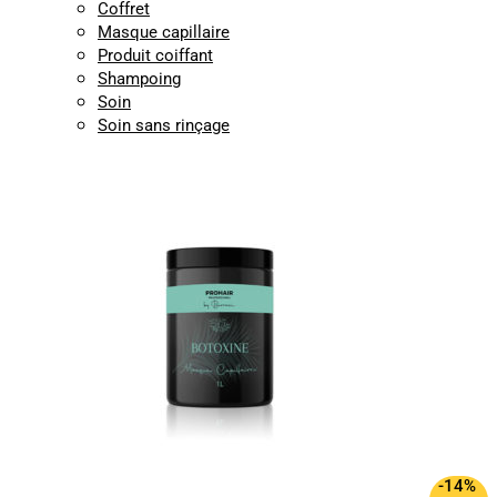
Coffret
Masque capillaire
Produit coiffant
Shampoing
Soin
Soin sans rinçage
-14%