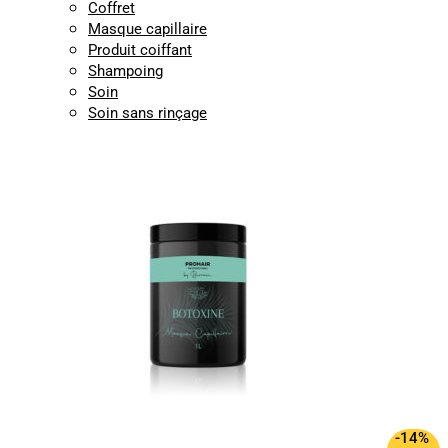
Coffret
Masque capillaire
Produit coiffant
Shampoing
Soin
Soin sans rinçage
-14%