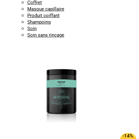
Coffret
Masque capillaire
Produit coiffant
Shampoing
Soin
Soin sans rinçage
-14%