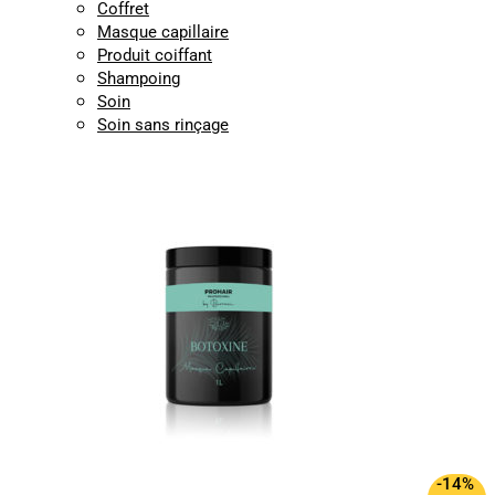
Coffret
Masque capillaire
Produit coiffant
Shampoing
Soin
Soin sans rinçage
-14%