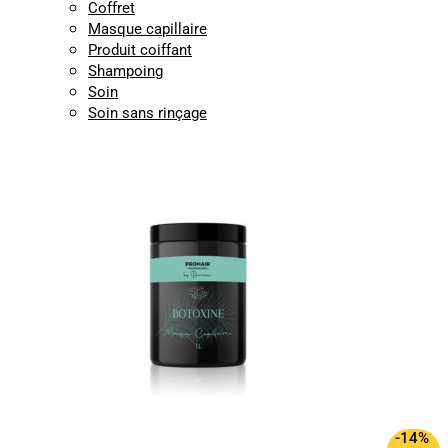
Coffret
Masque capillaire
Produit coiffant
Shampoing
Soin
Soin sans rinçage
-14%