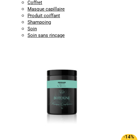
Coffret
Masque capillaire
Produit coiffant
Shampoing
Soin
Soin sans rinçage
-14%