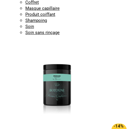
Coffret
Masque capillaire
Produit coiffant
Shampoing
Soin
Soin sans rinçage
-14%