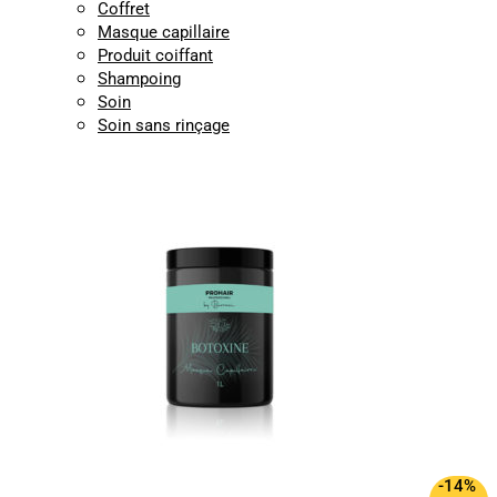
Coffret
Masque capillaire
Produit coiffant
Shampoing
Soin
Soin sans rinçage
-14%