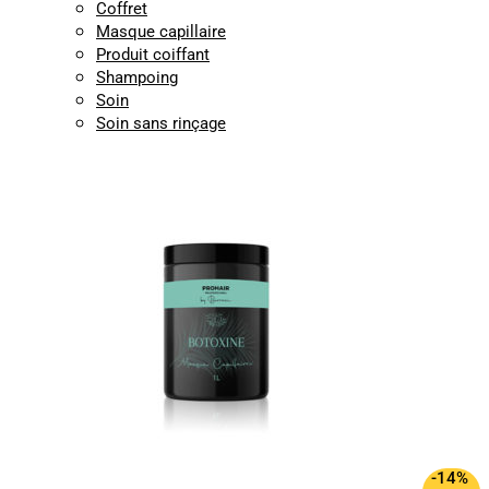
Coffret
Masque capillaire
Produit coiffant
Shampoing
Soin
Soin sans rinçage
-14%