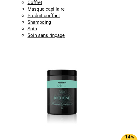
Coffret
Masque capillaire
Produit coiffant
Shampoing
Soin
Soin sans rinçage
-14%