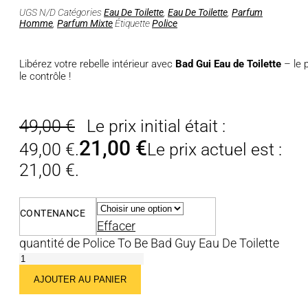
UGS
N/D
Catégories
Eau De Toilette
,
Eau De Toilette
,
Parfum
Homme
,
Parfum Mixte
Étiquette
Police
Libérez votre rebelle intérieur avec
Bad Gui Eau de Toilette
– le p
le contrôle !
49,00
€
Le prix initial était :
21,00
€
49,00 €.
Le prix actuel est :
21,00 €.
CONTENANCE
Effacer
quantité de Police To Be Bad Guy Eau De Toilette
AJOUTER AU PANIER