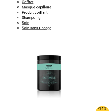
Coffret
Masque capillaire
Produit coiffant
Shampoing
Soin
Soin sans rinçage
-14%