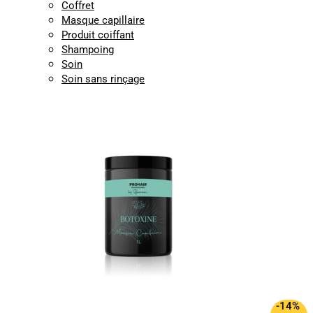
Coffret
Masque capillaire
Produit coiffant
Shampoing
Soin
Soin sans rinçage
-14%