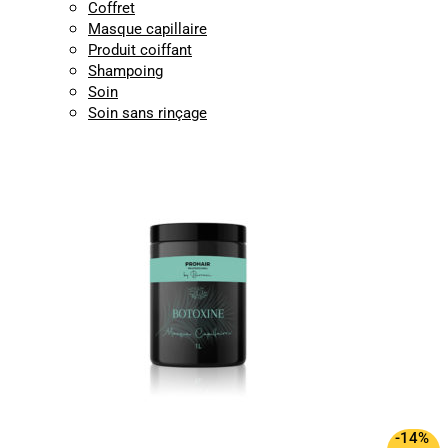
Coffret
Masque capillaire
Produit coiffant
Shampoing
Soin
Soin sans rinçage
-14%