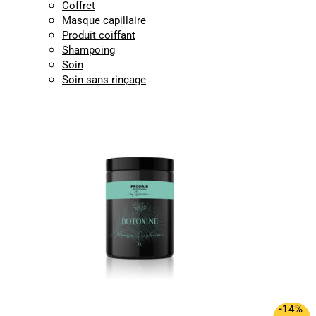
Coffret
Masque capillaire
Produit coiffant
Shampoing
Soin
Soin sans rinçage
-14%