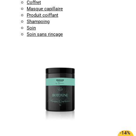
Coffret
Masque capillaire
Produit coiffant
Shampoing
Soin
Soin sans rinçage
-14%