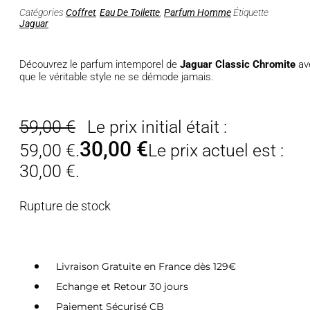
Catégories
Coffret
,
Eau De Toilette
,
Parfum Homme
Étiquette
Jaguar
Découvrez le parfum intemporel de
Jaguar Classic Chromite
av
que le véritable style ne se démode jamais.
59,00
€
Le prix initial était :
30,00
€
59,00 €.
Le prix actuel est :
30,00 €.
Rupture de stock
Livraison Gratuite en France dès 129€
Echange et Retour 30 jours
Paiement Sécurisé CB