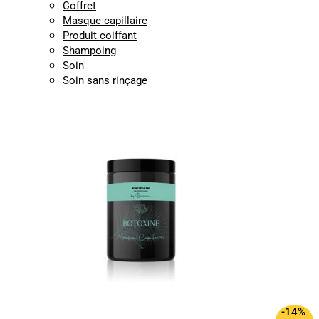
Coffret
Masque capillaire
Produit coiffant
Shampoing
Soin
Soin sans rinçage
-14%