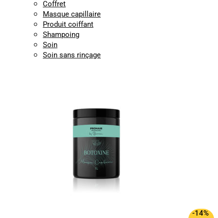
Coffret
Masque capillaire
Produit coiffant
Shampoing
Soin
Soin sans rinçage
-14%