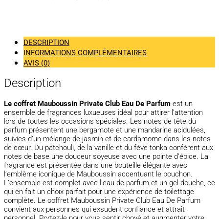
DESCRIPTION
INFORMATIONS COMPLÉMENTAIRES
AVIS (0)
Description
Le coffret Mauboussin Private Club Eau De Parfum
est un
ensemble de fragrances luxueuses idéal pour attirer l’attention
lors de toutes les occasions spéciales. Les notes de tête du
parfum présentent une bergamote et une mandarine acidulées,
suivies d’un mélange de jasmin et de cardamome dans les notes
de cœur. Du patchouli, de la vanille et du fève tonka confèrent aux
notes de base une douceur soyeuse avec une pointe d’épice. La
fragrance est présentée dans une bouteille élégante avec
l’emblème iconique de Mauboussin accentuant le bouchon.
L’ensemble est complet avec l’eau de parfum et un gel douche, ce
qui en fait un choix parfait pour une expérience de toilettage
complète. Le coffret Mauboussin Private Club Eau De Parfum
convient aux personnes qui exsudent confiance et attrait
personnel. Portez-le pour vous sentir choyé et augmenter votre