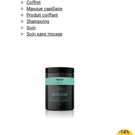
Coffret
Masque capillaire
Produit coiffant
Shampoing
Soin
Soin sans rinçage
-14%